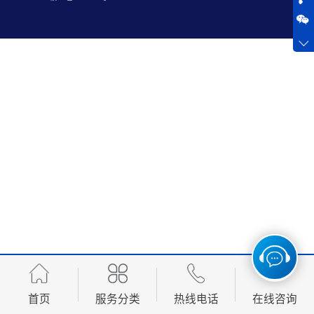
换证
换证
气瓶生产充装新
咨询
1333
办、换证
客服q
安全附件新办、
8940
换证
其他
首页
服务分类
热线电话
在线咨询