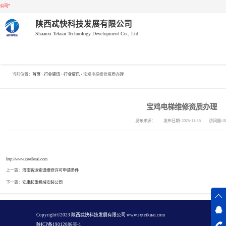
公司*
陕西忒快科技发展有限公司
Shaanxi Tekuai Technology Development Co., Ltd
压力管道新办、
当前位置：
首页
›
行业资讯
›
行业资讯
› 宝鸡电梯维修资质办理
换证
压力容器新办、
宝鸡电梯维修资质办理
换证
电梯新办、换证
发布来源： 发布日期: 2025-11-15 访问量:10
锅炉新办、换证
http://www.sxteikuai.com
起重机械新办、
上一篇：
渭南客运索道维修许可申请条件
下一篇：
安康起重机械安装公司
换证
场（厂）内专用
机动车辆新办、
客运索道新办、
在线
Copyright©2023 
陕西忒快科技发展有限公司
在
陕ICP备19012086号-1