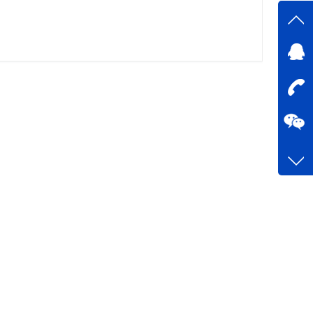
在线
在
咨询
13335
客服q
89404